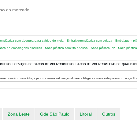
eno
do mercado.
 plástica com abertura para cabide de meia
Embalagem plástica com solapa
Embalagem plás
rica de embalagens plásticas
Saco plástico com fita adesiva
Saco plástico PP
Saco plástic
ILENO, SERVIÇOS DE SACOS DE POLIPROPILENO, SACOS DE POLIPROPILENO DE QUALIDAD
esmo citando nossos links, é proibida sem a autorização do autor. Plágio é crime e está previsto no artigo 18
Zona Leste
Gde São Paulo
Litoral
Outros