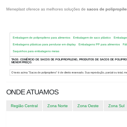
Meneplast oferece as melhores soluções de
sacos de polipropil
Embalagem de polipropileno para alimentos
Embalagem de saco plástico
Embalagem
Embalagens plásticas para pendurar em display
Embalagens PP para alimentos
Fáb
Saquinhos para embalagens meias
TAGS:
COMÉRCIO DE SACOS DE POLIPROPILENO, PRODUTOS DE SACOS DE POLIPROP
MENOR PREÇO.
O texto acima "Sacos de polipropileno" é de direito reservado. Sua reprodução, parcial ou total, m
ONDE ATUAMOS
Região Central
Zona Norte
Zona Oeste
Zona Sul