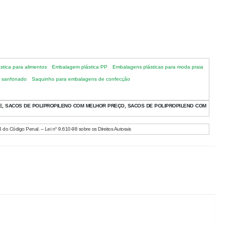
tica para alimentos
Embalagem plástica PP
Embalagens plásticas para moda praia
o sanfonado
Saquinho para embalagens de confecção
E, SACOS DE POLIPROPILENO COM MELHOR PREÇO, SACOS DE POLIPROPILENO COM
4 do Código Penal. – Lei n° 9.610-98 sobre os Direitos Autorais