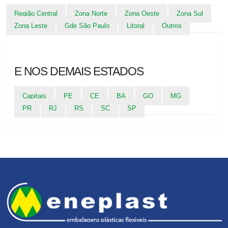
Região Central
Zona Norte
Zona Oeste
Zona Sul
Zona Leste
Gde São Paulo
Litoral
Outros
E NOS DEMAIS ESTADOS
Capitais
PE
CE
BA
GO
MG
PR
RJ
RS
SC
SP