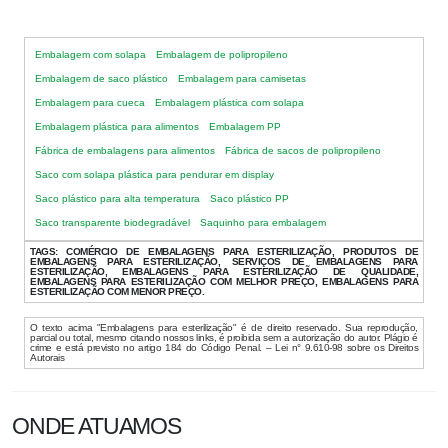
Embalagem com solapa
Embalagem de polipropileno
Embalagem de saco plástico
Embalagem para camisetas
Embalagem para cueca
Embalagem plástica com solapa
Embalagem plástica para alimentos
Embalagem PP
Fábrica de embalagens para alimentos
Fábrica de sacos de polipropileno
Saco com solapa plástica para pendurar em display
Saco plástico para alta temperatura
Saco plástico PP
Saco transparente biodegradável
Saquinho para embalagem
TAGS:
COMÉRCIO DE EMBALAGENS PARA ESTERILIZAÇÃO, PRODUTOS DE
EMBALAGENS PARA ESTERILIZAÇÃO, SERVIÇOS DE EMBALAGENS PARA
ESTERILIZAÇÃO, EMBALAGENS PARA ESTERILIZAÇÃO DE QUALIDADE,
EMBALAGENS PARA ESTERILIZAÇÃO COM MELHOR PREÇO, EMBALAGENS PARA
ESTERILIZAÇÃO COM MENOR PREÇO.
O texto acima "Embalagens para esterilização" é de direito reservado. Sua reprodução,
parcial ou total, mesmo citando nossos links, é proibida sem a autorização do autor. Plágio é
crime e está previsto no artigo 184 do Código Penal. – Lei n° 9.610-98 sobre os Direitos
Autorais
ONDE ATUAMOS