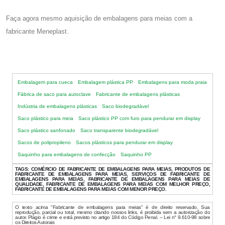
Faça agora mesmo aquisição de embalagens para meias com a
fabricante Meneplast.
Embalagem para cueca
Embalagem plástica PP
Embalagens para moda praia
Fábrica de saco para autoclave
Fabricante de embalagens plásticas
Indústria de embalagens plásticas
Saco biodegradável
Saco plástico para meia
Saco plástico PP com furo para pendurar em display
Saco plástico sanfonado
Saco transparente biodegradável
Sacos de polipropileno
Sacos plásticos para pendurar em display
Saquinho para embalagens de confecção
Saquinho PP
TAGS:
COMÉRCIO DE FABRICANTE DE EMBALAGENS PARA MEIAS, PRODUTOS DE
FABRICANTE DE EMBALAGENS PARA MEIAS, SERVIÇOS DE FABRICANTE DE
EMBALAGENS PARA MEIAS, FABRICANTE DE EMBALAGENS PARA MEIAS DE
QUALIDADE, FABRICANTE DE EMBALAGENS PARA MEIAS COM MELHOR PREÇO,
FABRICANTE DE EMBALAGENS PARA MEIAS COM MENOR PREÇO.
O texto acima "Fabricante de embalagens para meias" é de direito reservado. Sua
reprodução, parcial ou total, mesmo citando nossos links, é proibida sem a autorização do
autor. Plágio é crime e está previsto no artigo 184 do Código Penal. – Lei n° 9.610-98 sobre
os Direitos Autorais