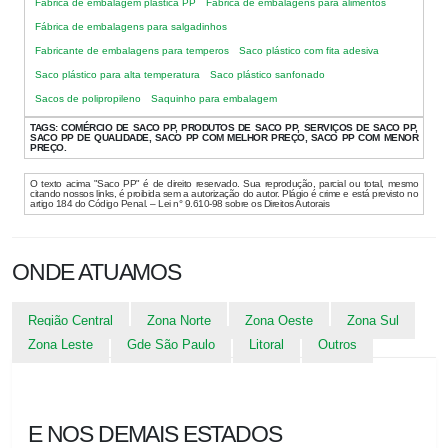
Fábrica de embalagem plástica PP
Fábrica de embalagens para alimentos
Fábrica de embalagens para salgadinhos
Fabricante de embalagens para temperos
Saco plástico com fita adesiva
Saco plástico para alta temperatura
Saco plástico sanfonado
Sacos de polipropileno
Saquinho para embalagem
TAGS:
COMÉRCIO DE SACO PP, PRODUTOS DE SACO PP, SERVIÇOS DE SACO PP,
SACO PP DE QUALIDADE, SACO PP COM MELHOR PREÇO, SACO PP COM MENOR
PREÇO.
O texto acima "Saco PP" é de direito reservado. Sua reprodução, parcial ou total, mesmo
citando nossos links, é proibida sem a autorização do autor. Plágio é crime e está previsto no
artigo 184 do Código Penal. – Lei n° 9.610-98 sobre os Direitos Autorais
ONDE ATUAMOS
Região Central
Zona Norte
Zona Oeste
Zona Sul
Zona Leste
Gde São Paulo
Litoral
Outros
E NOS DEMAIS ESTADOS