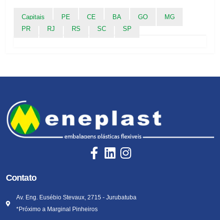
Capitais
PE
CE
BA
GO
MG
PR
RJ
RS
SC
SP
Contato
Av. Eng. Eusébio Stevaux, 2715 - Jurubatuba
*Próximo a Marginal Pinheiros