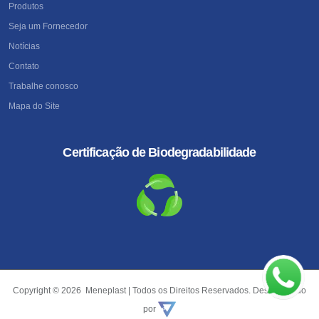
Produtos
Seja um Fornecedor
Notícias
Contato
Trabalhe conosco
Mapa do Site
Certificação de Biodegradabilidade
Copyright © 2026 Meneplast | Todos os Direitos Reservados. Desenvolvido
por