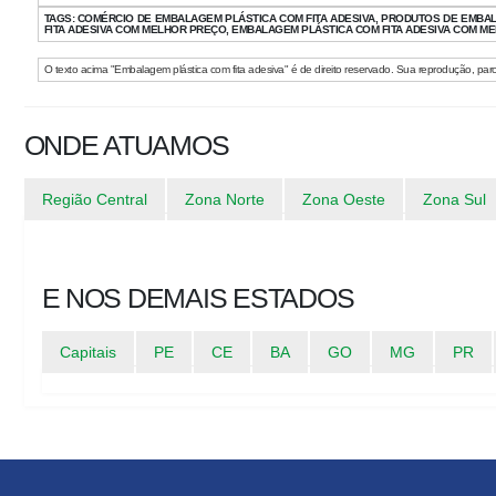
TAGS:
COMÉRCIO DE EMBALAGEM PLÁSTICA COM FITA ADESIVA, PRODUTOS DE EMBALA
FITA ADESIVA COM MELHOR PREÇO, EMBALAGEM PLÁSTICA COM FITA ADESIVA COM M
O texto acima "Embalagem plástica com fita adesiva" é de direito reservado. Sua reprodução, parcia
ONDE ATUAMOS
Região Central
Zona Norte
Zona Oeste
Zona Sul
E NOS DEMAIS ESTADOS
Capitais
PE
CE
BA
GO
MG
PR