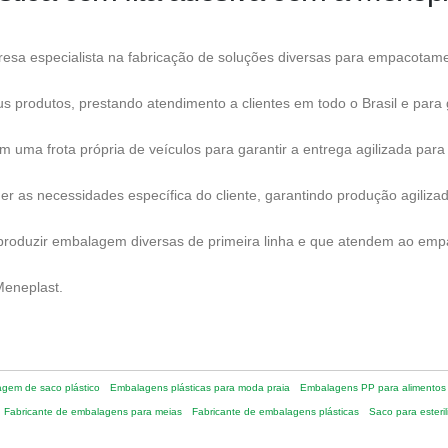
sa especialista na fabricação de soluções diversas para empacotame
s produtos, prestando atendimento a clientes em todo o Brasil e para
ma frota própria de veículos para garantir a entrega agilizada para 
r as necessidades específica do cliente, garantindo produção agiliza
ra produzir embalagem diversas de primeira linha e que atendem ao emp
eneplast.
gem de saco plástico
Embalagens plásticas para moda praia
Embalagens PP para alimentos
Fabricante de embalagens para meias
Fabricante de embalagens plásticas
Saco para esteri