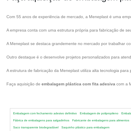
Com 55 anos de experiência de mercado, a Meneplast é uma empre
A empresa conta com uma estrutura própria para fabricação de seu
A Meneplast se destaca grandemente no mercado por trabalhar com u
Outro destaque é o desenvolve projetos personalizados para atende
A estrutura de fabricação da Meneplast utiliza alta tecnologia pa
Faça aquisição de
embalagem plástica com fita adesiva
com a M
Embalagem com fechamento adesivo definitivo
Embalagem de polipropileno
Embala
Fábrica de embalagens para salgadinhos
Fabricante de embalagens para alimentos
Saco transparente biodegradável
Saquinho plástico para embalagem