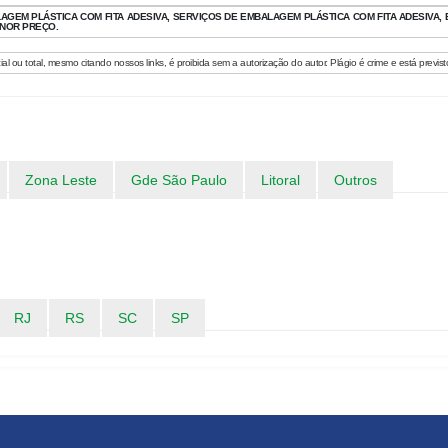
GEM PLÁSTICA COM FITA ADESIVA, SERVIÇOS DE EMBALAGEM PLÁSTICA COM FITA ADESIVA,
ENOR PREÇO.
l ou total, mesmo citando nossos links, é proibida sem a autorização do autor. Plágio é crime e está previst
Zona Leste
Gde São Paulo
Litoral
Outros
RJ
RS
SC
SP