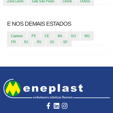
Zona Leste
Gde São Paulo
Litoral
Outros
E NOS DEMAIS ESTADOS
Capitais
PE
CE
BA
GO
MG
PR
RJ
RS
SC
SP