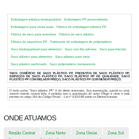
Embalagem plástica biodegradável
Embalagem PP personalizada
Embalagens para moda praia
Fábrica de embalagem plástica PP
Fábrica de saco para autoclave
Fábrica de saco plástico
Fábrica de saquinhos PP
Fabricante de embalagem de polipropileno
Saco biodegradável para alimentos
Saco com fita adesiva
Saco para biscoito
Saco plástico para alimentos
Saco plástico para meia
Saco plástico sanfonado
Saco polipropileno transparente
TAGS:
COMÉRCIO DE SACO PLÁSTICO PP, PRODUTOS DE SACO PLÁSTICO PP,
SERVIÇOS DE SACO PLÁSTICO PP, SACO PLÁSTICO PP DE QUALIDADE, SACO
PLÁSTICO PP COM MELHOR PREÇO, SACO PLÁSTICO PP COM MENOR PREÇO.
O texto acima "Saco plástico PP" é de direito reservado. Sua reprodução, parcial ou total,
mesmo citando nossos links, é proibida sem a autorização do autor. Plágio é crime e está
previsto no artigo 184 do Código Penal. – Lei n° 9.610-98 sobre os Direitos Autorais
ONDE ATUAMOS
Região Central
Zona Norte
Zona Oeste
Zona Sul