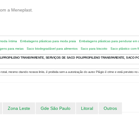
om a Meneplast.
moda íntima
Embalagens plásticas para moda praia
Embalagens plásticas para pendurar em d
gens para meias
Saco biodegradável para alimentos
Saco para biscoito
Saco plástico com f
IPROPILENO TRANSPARENTE, SERVIÇOS DE SACO POLIPROPILENO TRANSPARENTE, SACO PO
 total, mesmo citando nossos links, é proibida sem a autorização do autor. Plágio é crime e está previsto no 
Zona Leste
Gde São Paulo
Litoral
Outros