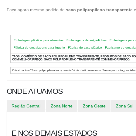
Faça agora mesmo pedido de
saco polipropileno transparente
c
Embalagem plástica para alimentos
Embalagens de salgadinhos
Embalagens para 
Fábrica de embalagens para lingerie
Fábrica de saco plástico
Fabricante de embala
TAGS:
COMÉRCIO DE SACO POLIPROPILENO TRANSPARENTE, PRODUTOS DE SACO POL
COM MELHOR PREÇO, SACO POLIPROPILENO TRANSPARENTE COM MENOR PREÇO.
O texto acima "Saco polipropileno transparente" é de direito reservado. Sua reprodução, parcial ou
ONDE ATUAMOS
Região Central
Zona Norte
Zona Oeste
Zona Sul
E NOS DEMAIS ESTADOS