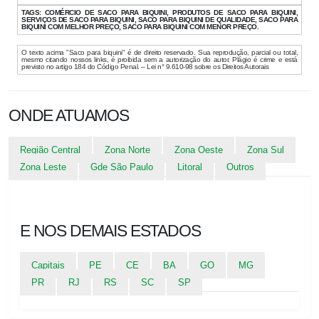
TAGS:
COMÉRCIO DE SACO PARA BIQUINI, PRODUTOS DE SACO PARA BIQUINI,
SERVIÇOS DE SACO PARA BIQUINI, SACO PARA BIQUINI DE QUALIDADE, SACO PARA
BIQUINI COM MELHOR PREÇO, SACO PARA BIQUINI COM MENOR PREÇO.
O texto acima "Saco para biquini" é de direito reservado. Sua reprodução, parcial ou total,
mesmo citando nossos links, é proibida sem a autorização do autor. Plágio é crime e está
previsto no artigo 184 do Código Penal. – Lei n° 9.610-98 sobre os Direitos Autorais
ONDE ATUAMOS
Região Central
Zona Norte
Zona Oeste
Zona Sul
Zona Leste
Gde São Paulo
Litoral
Outros
E NOS DEMAIS ESTADOS
Capitais
PE
CE
BA
GO
MG
PR
RJ
RS
SC
SP