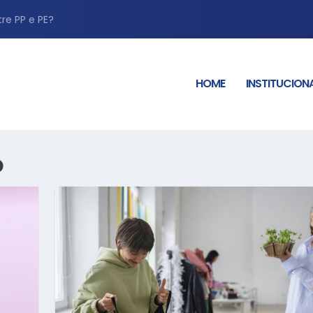
tre PP e PE?
HOME
INSTITUCION
O